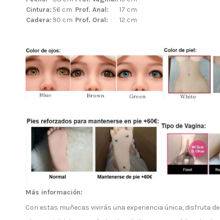
Cintura:
56 cm
Prof. Anal:
17 cm
Cadera:
90 cm
Prof. Oral:
12 cm
S
Información:
Envío muñecas sexuales y entrega
Aviso Legal sexo de silicona
Inicio
Dudas y Preguntas
Política de Privacidad
Más información:
Pagos 100% Seguros
Con estas muñecas vivirás una experiencia única, disfruta de