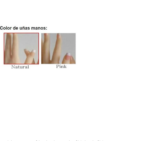
Contact us
Funmotion - Playdolls S.L. - B9888864
Avd. Republica Argentia 36, 46701 Gandia (Valencia)
WhatsApp 685 57 95 23
info@playdolls.es