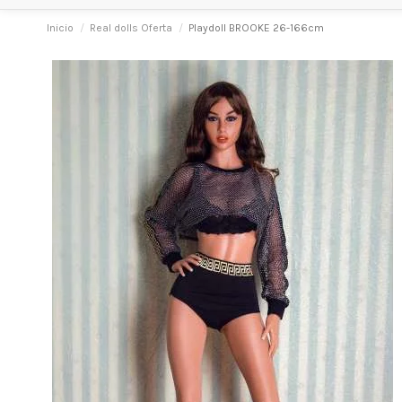
Inicio
Real dolls Oferta
Playdoll BROOKE 26-166cm