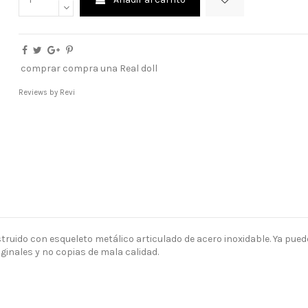
comprar compra una Real doll
Reviews by
Revi
nstruido con esqueleto metálico articulado de acero inoxidable. Ya p
iginales y no copias de mala calidad.