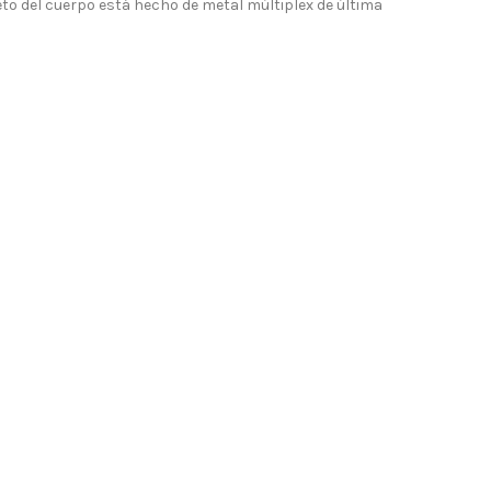
leto del cuerpo está hecho de metal múltiplex de última