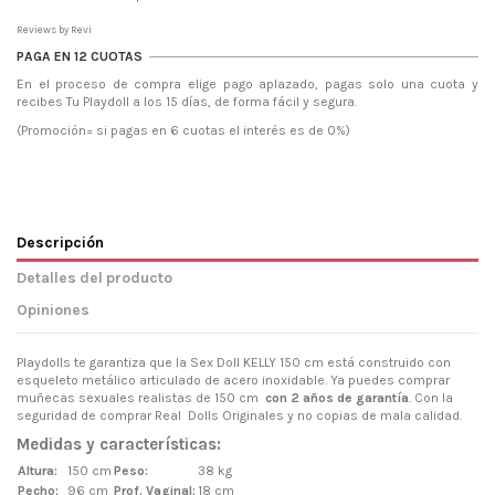
Reviews by
Revi
PAGA EN 12 CUOTAS
En el proceso de compra elige pago aplazado, pagas solo una cuota y
recibes Tu Playdoll a los 15 días, de forma fácil y segura.
(Promoción= si pagas en 6 cuotas el interés es de 0%)
Descripción
Detalles del producto
Opiniones
Playdolls te garantiza que la Sex Doll KELLY 150 cm está construido con
esqueleto metálico articulado de acero inoxidable. Ya puedes comprar
muñecas sexuales realistas de 150 cm
con 2 años de garantía
. Con la
seguridad de comprar Real Dolls Originales y no copias de mala calidad.
Medidas y características:
Altura:
150 cm
Peso:
38 kg
Pecho:
96 cm
Prof. Vaginal:
18 cm