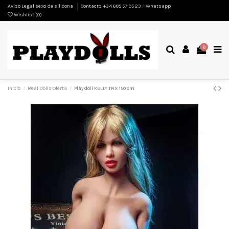
Aviso Legal sexo de silicona
Contacto: +34 685 57 95 23 = Whatsapp
Wishlist (
0
)
0
Inicio
Real dolls Oferta
Playdoll KELLY TRX 150 cm