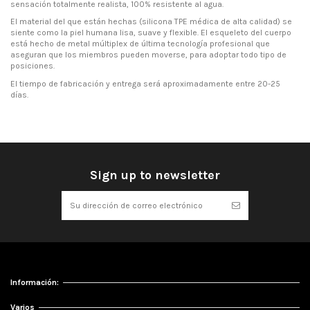
sensación totalmente realista, 100% resistente al agua.
El material del que están hechas (silicona TPE médica de alta calidad) se
siente como la piel humana lisa, suave y flexible. El esqueleto del cuerpo
está hecho de metal múltiplex de última tecnología profesional que
aseguran que los miembros pueden moverse, para adoptar todo tipo de
posiciones.
El tiempo de fabricación y entrega será aproximadamente entre 20-25
días.
Sign up to newsletter
Información:
Varios