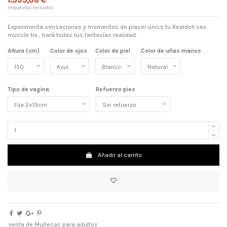
Impuestos incluidos
Experimenta sensaciones y momentos de placer único tu Realdoll sex
muscle trx , hará todas tus fantasías realidad.
Altura (cm)
Color de ojos
Color de piel
Color de uñas manos
Tipo de vagina
Refuerzo pies
Añadir al carrito
venta de Muñecas para adultos