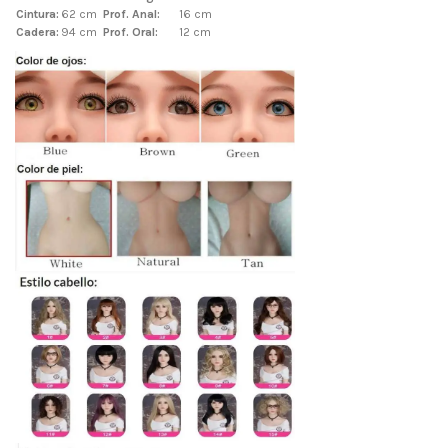
Cintura:
62 cm
Prof. Anal:
16 cm
Cadera:
94 cm
Prof. Oral:
12 cm