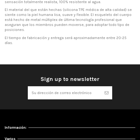
sensación totalmente realista, 100% resistente al agua.
El material del que están hechas (silicona TPE médica de alta calidad) se
siente como la piel humana lisa, suave y flexible. El esqueleto del cuerpo
está hecho de metal múltiplex de última tecnología profesional que
aseguran que los miembros pueden moverse, para adoptar todo tipo de
posiciones.
El tiempo de fabricación y entrega será aproximadamente entre 20-25
días.
Sign up to newsletter
Información:
Varios