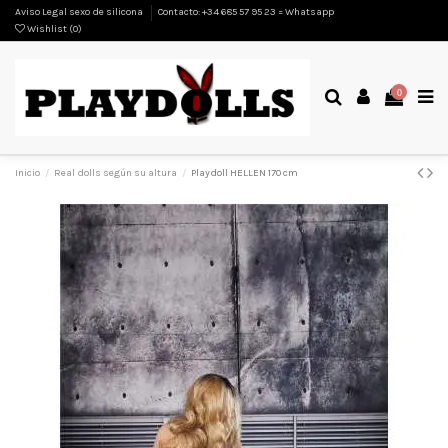
Aviso Legal sexo de silicona
Contacto: +34 685 57 95 23 = Whatsapp
Wishlist (
0
)
0
Inicio
Real dolls según su altura
Playdoll HELLEN 170 cm