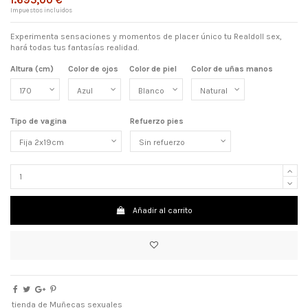
Impuestos incluidos
Experimenta sensaciones y momentos de placer único tu Realdoll sex,
hará todas tus fantasías realidad.
Altura (cm)
Color de ojos
Color de piel
Color de uñas manos
Tipo de vagina
Refuerzo pies
Añadir al carrito
tienda de Muñecas sexuales