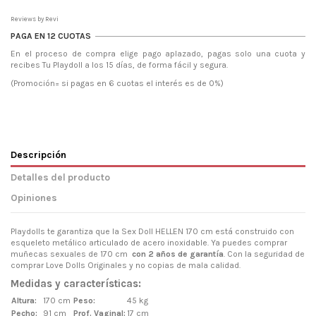
Reviews by
Revi
PAGA EN 12 CUOTAS
En el proceso de compra elige pago aplazado, pagas solo una cuota y
recibes Tu Playdoll a los 15 días, de forma fácil y segura.
(Promoción= si pagas en 6 cuotas el interés es de 0%)
Descripción
Detalles del producto
Opiniones
Playdolls te garantiza que la Sex Doll HELLEN 170 cm está construido con
esqueleto metálico articulado de acero inoxidable. Ya puedes comprar
muñecas sexuales de 170 cm
con 2 años de garantía
. Con la seguridad de
comprar Love Dolls Originales y no copias de mala calidad.
Medidas y características:
Altura:
170 cm
Peso:
45 kg
Pecho:
91 cm
Prof. Vaginal:
17 cm