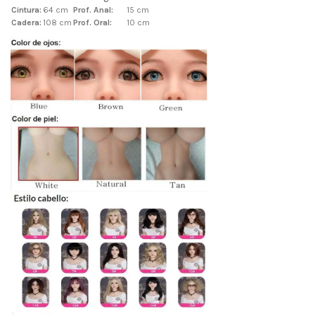
Cintura:
64 cm
Prof. Anal:
15 cm
Cadera:
108 cm
Prof. Oral:
10 cm