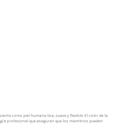
Contact us
Funmotion - Playdolls S.L. - B9888864
Avd. Republica Argentia 36, 46701 Gandia (Valencia)
WhatsApp 685 57 95 23
info@playdolls.es
nte como piel humana lisa, suave y flexible. El color de la
ología profesional que aseguran que los miembros pueden