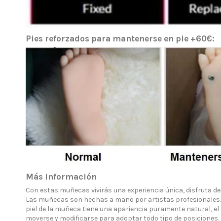
Pies reforzados para mantenerse en pie +60€:
S
Información:
Envío muñecas sexuales y entrega
Aviso Legal sexo de silicona
Inicio
Más información
Dudas y Preguntas
Con estas muñecas vivirás una experiencia única, disfruta de
Política de Privacidad
Las muñecas son hechas a mano por artistas profesionales. El 
Pagos 100% Seguros
piel de la muñeca tiene una apariencia puramente natural, e
moverse y modificarse para adoptar todo tipo de posiciones.